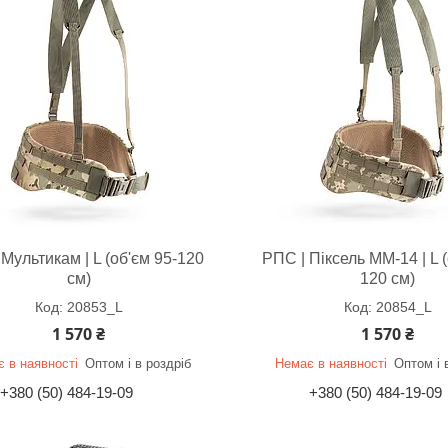
Мультикам | L (об'єм 95-120
РПС | Піксель ММ-14 | L (
см)
120 см)
20853_L
20854_L
1 570 ₴
1 570 ₴
 в наявності
Оптом і в роздріб
Немає в наявності
Оптом і 
+380 (50) 484-19-09
+380 (50) 484-19-09