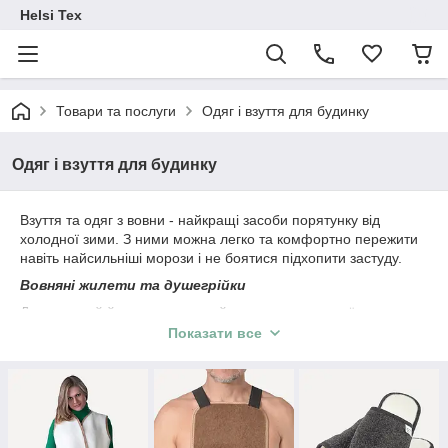
Helsi Tex
Товари та послуги
Одяг і взуття для будинку
Одяг і взуття для будинку
Взуття та одяг з вовни - найкращі засоби порятунку від
холодної зими. З ними можна легко та комфортно пережити
навіть найсильніші морози і не боятися підхопити застуду.
Вовняні жилети та
душегрійки
Дуже теплий й досить стильний одяг з натуральної вовни
обов'язково повинен бути в гардеробі людини, який
Показати все
турбується про своє здоров'я. Вовняні жилети надійно
захищають від холоду і можуть запобігти розвитку багатьох
ревматологічних, бронхолегеневих, запальних захворювань.
Душегрійки - більш компактний різновид домашнього одягу з
вовни. Вони прогрівають обмежені ділянки тіла на спині та