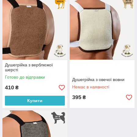
В нашому інтернет-магазині можна придбати душегрейки з
овечої, собачої та верблюжої шерсті. Дані види полотна
мають підвищену повітропроникністю, завдяки чому вироби
зігрівають сухим лікувальним теплом м'язи, суглоби,
внутрішні органи.
Душегрійка з верблюжої
шерсті
Готово до відправки
Душегрійка з овечої вовни
410
Немає в наявності
₴
395
₴
Купити