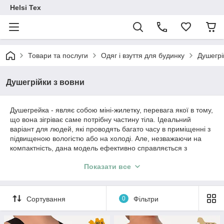
Helsi Tex
Товари та послуги
Одяг і взуття для будинку
Душегрі
Душегрійки з вовни
Душегрейка - являє собою міні-жилетку, перевага якої в тому,
що вона зігріває саме потрібну частину тіла. Ідеальний
варіант для людей, які проводять багато часу в приміщенні з
підвищеною вологістю або на холоді. Але, незважаючи на
компактність, дана модель ефективно справляється з
хворобами бронхо-легеневої системи, ураженням грудного
Показати все
відділу і надійно захищає від холоду.
Натуральний матеріал приємний на дотик і не викликає
алегрчних реакцій. Ворсинки забезпечують мікромасажну
Сортування
0
Фільтри
дію, завдяки якому поліпшується кровотік і нормалізується
самопочуття. Виріб щільно прилягає до тіла і надійно
тримається за рахунок міцних еластичних лямок.