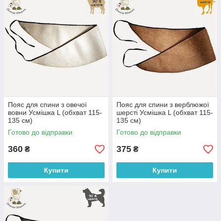
необхідності максимально допустимий обсяг збільшується до
135 см за допомогою додаткових зав'язок.
Наша торгова марка шиє пояса з овечої, собачої і верблюжої
шерсті. Використовувані у виробництві тканини натуральні та
гіпоалергенні.
Пояс для спини з овечої
Пояс для спини з верблюжої
вовни Усмішка L (обхват 115-
шерсті Усмішка L (обхват 115-
135 см)
135 см)
Готово до відправки
Готово до відправки
360
375
₴
₴
Купити
Купити