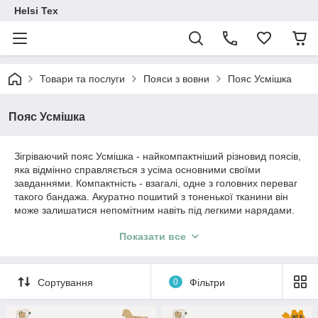
Helsi Tex
Товари та послуги
Пояси з вовни
Пояс Усмішка
Пояс Усмішка
Зігріваючий пояс Усмішка - найкомпактніший різновид поясів,
яка відмінно справляється з усіма основними своїми
завданнями. Компактність - взагалі, одне з головних переваг
такого бандажа. Акуратно пошитий з тоненької тканини він
може залишатися непомітним навіть під легкими нарядами.
Завдяки цьому виріб сміливо можна носити не тільки вдома,
Показати все
але й на роботу.
Вовняний ворс приємний на дотик і при цьому здатний як
зігрівати, так і надавати масажне дію, завдяки якому
Сортування
0
Фільтри
посилюється кровотік, поліпшується метаболізм, зникає
хворобливість при різних ревматологічних та запальних
захворюваннях. Пояс Усмішка зручний в експлуатації, при