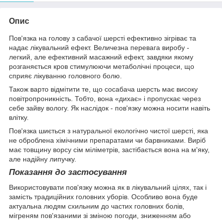
Опис
Пов'язка на голову з сабачої шерсті ефективно зігріває та
надає лікувальний ефект. Величезна перевага виробу -
легкий, але ефективний масажний ефект, завдяки якому
розганяється кров стимулюючи метаболічні процеси, що
сприяє лікуванню головного болю.
Також варто відмітити те, що сосабача шерсть має високу
повітропроникність. Тобто, вона «дихає» і пропускає через
себе зайву вологу. Як наслідок - пов'язку можна носити навіть
влітку.
Пов'язка шиється з натуральної екологічно чистої шерсті, яка
не оброблена хімічними препаратами чи барвниками. Виріб
має товщину ворсу сім міліметрів, застібається вона на м'яку,
але надійну липучку.
Показання до застосування
Використовувати пов'язку можна як в лікувальний цілях, так і
замість традиційних головних уборів. Особливо вона буде
актуальна людям схильним до частих головних болів,
мігреням пов'язаними зі зміною погоди, зниженням або