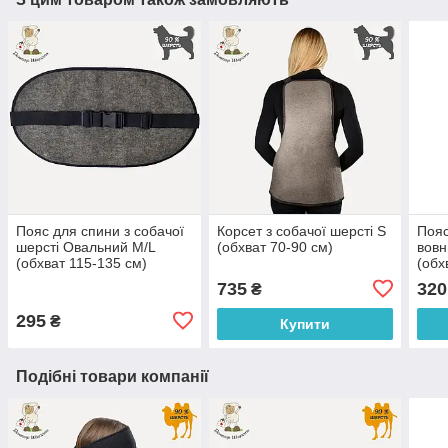
Пояс для спини з собачої
Корсет з собачої шерсті S
Пояс
шерсті Овальний M/L
(обхват 70-90 см)
вовн
(обхват 115-135 см)
(обх
735
320
₴
295
₴
Купити
Подібні товари компанії