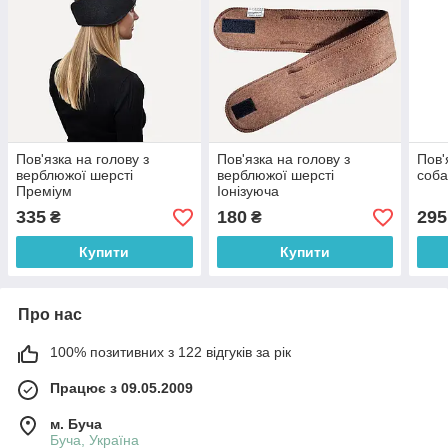
Пов'язка на голову з
Пов'язка на голову з
Пов'
верблюжої шерсті
верблюжої шерсті
соба
Преміум
Іонізуюча
335
180
295
₴
₴
Купити
Купити
Про нас
100% позитивних з 122 відгуків за рік
Працює з 09.05.2009
м. Буча
Буча, Україна