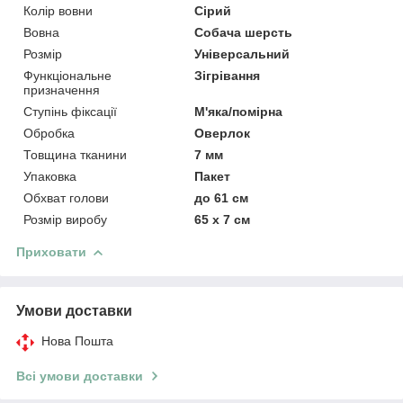
Колір вовни
Сірий
Вовна
Собача шерсть
Розмір
Універсальний
Функціональне
Зігрівання
призначення
Ступінь фіксації
М'яка/помірна
Обробка
Оверлок
Товщина тканини
7 мм
Упаковка
Пакет
Обхват голови
до 61 см
Розмір виробу
65 х 7 см
Приховати
Умови доставки
Нова Пошта
Всі умови доставки