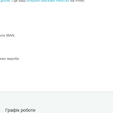
Цехом
, і це наш
інтернет-магазин HelsiTex
на Prom;
ити IBAN;
ємо вироби.
Графік роботи