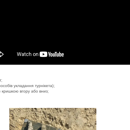
т;
особів укладання турнікета);
 кришкою вгору або вниз;