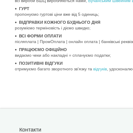
всі вироби БШЦ виробляються нами,
Бучанським Швейним 
ГУРТ
пропонуємо гуртові ціни вже від 5 одиниць;
ВІДПРАВКИ КОЖНОГО БУДНЬОГО ДНЯ
розуміємо терміновість і діємо швидко;
ВСІ ФОРМИ ОПЛАТИ
післяплата | ПромОплата | онлайн оплата | банківські реквіз
ПРАЦЮЄМО ОФІЦІЙНО
видаємо чеки або накладні = сплачуємо податки;
ПОЗИТИВНІ ВІДГУКИ
отримуємо багато зворотного зв'язку та
відгуків
, удосконалю
Контакти