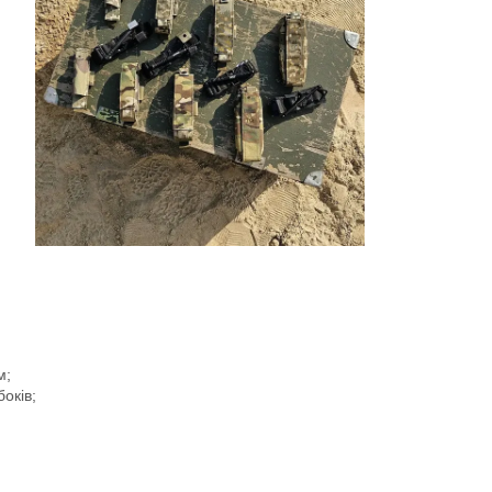
м;
оків;