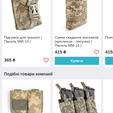
Підсумок для гранати |
Сумка скидання магазинів
Пояс
Піксель ММ-14 |
(кріплення - липучка) |
Піксель ММ-14 |
415
415
₴
365
₴
Купити
Подібні товари компанії