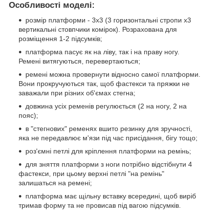
Особливості моделі:
розмір платформи - 3х3 (3 горизонтальні стропи х3
вертикальні стовпчики комірок). Розрахована для
розміщення 1-2 підсумків;
платформа пасує як на ліву, так і на праву ногу.
Ремені витягуються, перевертаються;
ремені можна провернути відносно самої платформи.
Вони прокручуються так, щоб фастекси та пряжки не
заважали при різних об'ємах стегна;
довжина усіх ременів регулюється (2 на ногу, 2 на
пояс);
в "стегнових" ременях вшито резинку для зручності,
яка не передавлює м'язи під час присідання, бігу тощо;
роз'ємні петлі для кріплення платформи на ремінь;
для зняття платформи з ноги потрібно відстібнути 4
фастекси, при цьому верхні петлі "на ремінь"
залишаться на ремені;
платформа має щільну вставку всередині, щоб виріб
тримав форму та не провисав під вагою підсумків.