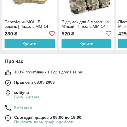
Перехідник MOLLE -
Підсумок для 3 магазинів
Підс
ремінь | Піксель ММ-14 |
М'який | Піксель ММ-14 |
М'як
280
520
425
₴
₴
Купити
Купити
Про нас
100% позитивних з 122 відгуків за рік
Працює з 09.05.2009
м. Буча
Буча, Україна
Контакти
Сьогодні працює з 08:00 до 18:00
Показати весь графік роботи