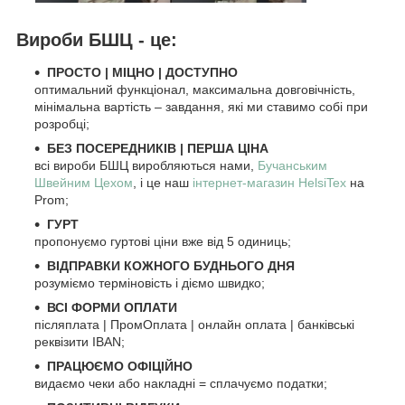
Вироби БШЦ - це:
ПРОСТО
|
МІЦНО
|
ДОСТУПНО
оптимальний функціонал, максимальна довговічність,
мінімальна вартість – завдання, які ми ставимо собі при
розробці;
БЕЗ ПОСЕРЕДНИКІВ | ПЕРША ЦІНА
всі вироби БШЦ виробляються нами,
Бучанським
Швейним Цехом
, і це наш
інтернет-магазин HelsiTex
на
Prom;
ГУРТ
пропонуємо гуртові ціни вже від 5 одиниць;
ВІДПРАВКИ КОЖНОГО БУДНЬОГО ДНЯ
розуміємо терміновість і діємо швидко;
ВСІ ФОРМИ ОПЛАТИ
післяплата | ПромОплата | онлайн оплата | банківські
реквізити IBAN;
ПРАЦЮЄМО ОФІЦІЙНО
видаємо чеки або накладні = сплачуємо податки;