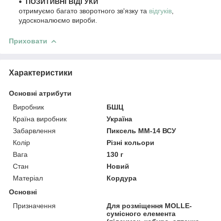
ПОЗИТИВНІ ВІДГУКИ
отримуємо багато зворотного зв'язку та
відгуків
,
удосконалюємо вироби.
Приховати
Характеристики
Основні атрибути
Виробник
БШЦ
Країна виробник
Україна
Забарвлення
Пиксель ММ-14 ВСУ
Колір
Різні кольори
Вага
130 г
Стан
Новий
Матеріал
Кордура
Основні
Призначення
Для розміщення MOLLE-
сумісного елемента