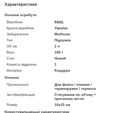
Характеристики
Основні атрибути
Виробник
БШЦ
Країна виробник
Україна
Забарвлення
Multicam
Тип
Підсумок
Об`єм
2 л
Вага
105 г
Стан
Новий
Кількість відділень
1
Матеріал
Кордура
Основні
Призначення
Для фляги / пляшки /
термокружки / термоса
Застібка/фіксація
Стягування по об'єму +
притискна петля
Розмір
10х15 см
Користувальницькі характеристики