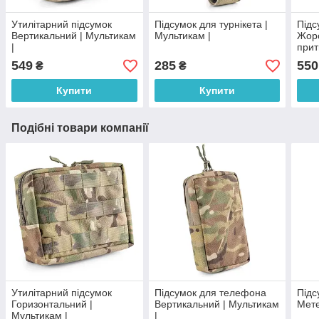
Утилітарний підсумок
Підсумок для турнікета |
Підс
Вертикальний | Мультикам
Мультикам |
Жорс
|
прит
кла
549
285
550
₴
₴
Купити
Купити
Подібні товари компанії
Утилітарний підсумок
Підсумок для телефона
Підс
Горизонтальний |
Вертикальний | Мультикам
Мете
Мультикам |
|