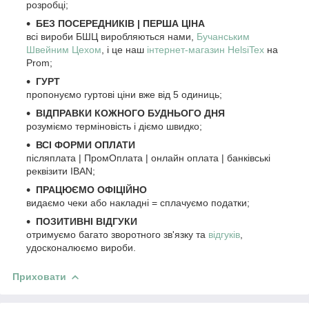
розробці;
БЕЗ ПОСЕРЕДНИКІВ | ПЕРША ЦІНА
всі вироби БШЦ виробляються нами,
Бучанським
Швейним Цехом
, і це наш
інтернет-магазин HelsiTex
на
Prom;
ГУРТ
пропонуємо гуртові ціни вже від 5 одиниць;
ВІДПРАВКИ КОЖНОГО БУДНЬОГО ДНЯ
розуміємо терміновість і діємо швидко;
ВСІ ФОРМИ ОПЛАТИ
післяплата | ПромОплата | онлайн оплата | банківські
реквізити IBAN;
ПРАЦЮЄМО ОФІЦІЙНО
видаємо чеки або накладні = сплачуємо податки;
ПОЗИТИВНІ ВІДГУКИ
отримуємо багато зворотного зв'язку та
відгуків
,
удосконалюємо вироби.
Приховати