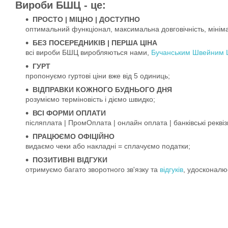
Вироби БШЦ - це:
ПРОСТО
|
МІЦНО
|
ДОСТУПНО
оптимальний функціонал, максимальна довговічність, мінімал
БЕЗ ПОСЕРЕДНИКІВ | ПЕРША ЦІНА
всі вироби БШЦ виробляються нами,
Бучанським Швейним 
ГУРТ
пропонуємо гуртові ціни вже від 5 одиниць;
ВІДПРАВКИ КОЖНОГО БУДНЬОГО ДНЯ
розуміємо терміновість і діємо швидко;
ВСІ ФОРМИ ОПЛАТИ
післяплата | ПромОплата | онлайн оплата | банківські реквіз
ПРАЦЮЄМО ОФІЦІЙНО
видаємо чеки або накладні = сплачуємо податки;
ПОЗИТИВНІ ВІДГУКИ
отримуємо багато зворотного зв'язку та
відгуків
, удосконалю