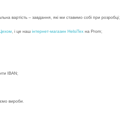
ьна вартість – завдання, які ми ставимо собі при розробці;
Цехом
, і це наш
інтернет-магазин HelsiTex
на Prom;
ити IBAN;
ємо вироби.