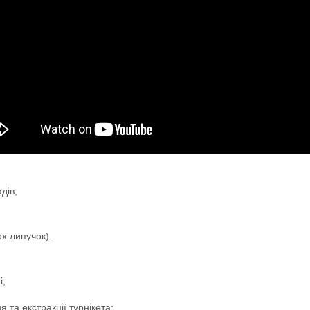
дів;
х липучок).
і;
 та екстракції турнікета: