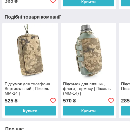
365
₴
Купити
Подібні товари компанії
Підсумок для телефона
Підсумок для пляшки,
Підс
Вертикальний | Піксель
фляги, термосу | Піксель
Пікс
ММ-14 |
(ММ-14) |
525
570
285
₴
₴
Купити
Купити
Про нас