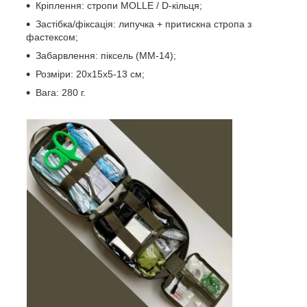
Кріплення: стропи MOLLE / D-кільця;
Застібка/фіксація: липучка + притискна стропа з
фастексом;
Забарвлення: піксель (ММ-14);
Розміри: 20х15х5-13 см;
Вага: 280 г.