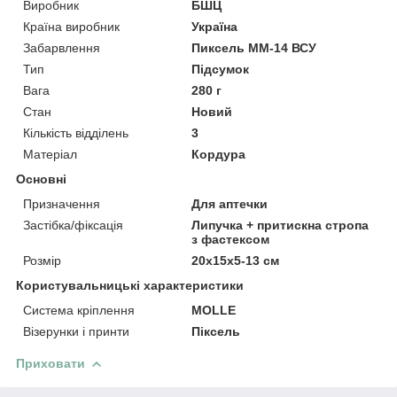
Виробник
БШЦ
Країна виробник
Україна
Забарвлення
Пиксель ММ-14 ВСУ
Тип
Підсумок
Вага
280 г
Стан
Новий
Кількість відділень
3
Матеріал
Кордура
Основні
Призначення
Для аптечки
Застібка/фіксація
Липучка + притискна стропа
з фастексом
Розмір
20х15х5-13 см
Користувальницькі характеристики
Система кріплення
MOLLE
Візерунки і принти
Піксель
Приховати