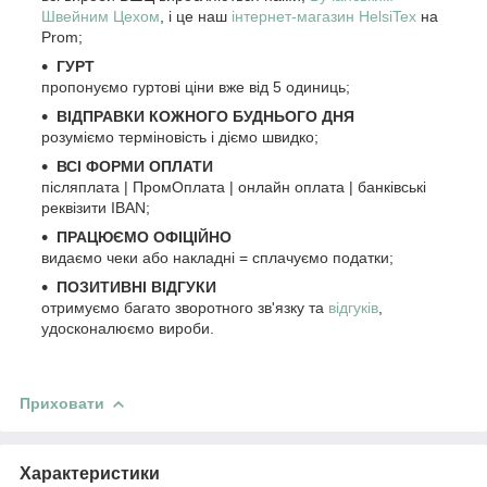
Швейним Цехом
, і це наш
інтернет-магазин HelsiTex
на
Prom;
ГУРТ
пропонуємо гуртові ціни вже від 5 одиниць;
ВІДПРАВКИ КОЖНОГО БУДНЬОГО ДНЯ
розуміємо терміновість і діємо швидко;
ВСІ ФОРМИ ОПЛАТИ
післяплата | ПромОплата | онлайн оплата | банківські
реквізити IBAN;
ПРАЦЮЄМО ОФІЦІЙНО
видаємо чеки або накладні = сплачуємо податки;
ПОЗИТИВНІ ВІДГУКИ
отримуємо багато зворотного зв'язку та
відгуків
,
удосконалюємо вироби.
Приховати
Характеристики