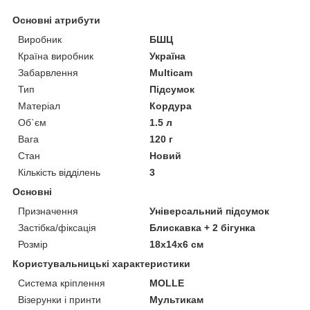
Основні атрибути
Виробник
БШЦ
Країна виробник
Україна
Забарвлення
Multicam
Тип
Підсумок
Матеріал
Кордура
Об`єм
1.5 л
Вага
120 г
Стан
Новий
Кількість відділень
3
Основні
Призначення
Універсальний підсумок
Застібка/фіксація
Блискавка + 2 бігунка
Розмір
18х14х6 см
Користувальницькі характеристики
Система кріплення
MOLLE
Візерунки і принти
Мультикам