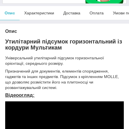
Опис
Характеристики
Доставка
Оплата
Умови п
Опис
Утилітарний підсумок горизонтальний із
кордури Мультикам
Універсальний утилітарний підсумок горизонтальної
орієнтації, середнього розміру.
Призначений для документів, елементів спорядження,
гаджетів та інших предметів. Підсумок з кріпленням MOLLE,
що дозволяє розмістити його на плитоносці чи
розвантажувальній системі.
Відеоогляд: