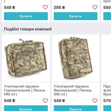
|
прит
кла
549
285
550
₴
₴
Купити
Купити
Подібні товари компанії
Утилітарний підсумок
Утилітарний підсумок
Підс
Горизонтальний | Піксель
Вертикальний | Піксель
фляг
ММ-14 |
ММ-14 |
Муль
549
549
570
₴
₴
Купити
Купити