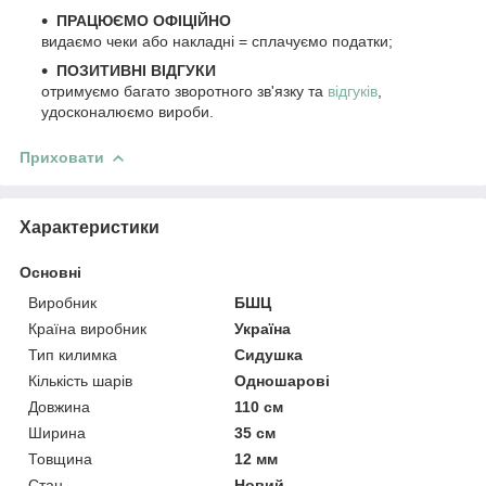
ПРАЦЮЄМО ОФІЦІЙНО
видаємо чеки або накладні = сплачуємо податки;
ПОЗИТИВНІ ВІДГУКИ
отримуємо багато зворотного зв'язку та
відгуків
,
удосконалюємо вироби.
Приховати
Характеристики
Основні
Виробник
БШЦ
Країна виробник
Україна
Тип килимка
Сидушка
Кількість шарів
Одношарові
Довжина
110 см
Ширина
35 см
Товщина
12 мм
Стан
Новий