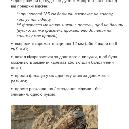
Через розміри це буде "не дуже комфортно", але холод
від поверхні відсіче;
** при зрості 185 см довжини вистачає на голову,
корпус та сідниці
***
фастекси можливо зняти з петель, щоб не давили
(вушко, за яке фастекс прикріплено до петлі на
килимку має прорізь)
всередині каремат товщиною 12 мм (або 2 шари по 8
та 5 мм);
чохол відкривається за допомогою липучки, щоб була
можливість замінити каремат або вкласти балістичний
пакет;
проста фіксація у складеному стані за допомогою
резинки;
просте розкладання / складання сідачки - без
знімання, одною рукою.