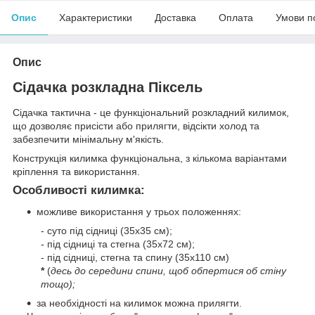
Опис
Характеристики
Доставка
Оплата
Умови п
Опис
Сідачка розкладна Піксель
Сідачка тактична - це функціональний розкладний килимок,
що дозволяє присісти або прилягти, відсікти холод та
забезпечити мінімальну м'якість.
Конструкція килимка функціональна, з кількома варіантами
кріплення та використання.
Особливості килимка:
можливе використання у трьох положеннях:
- суто під сідниці (35х35 см);
- під сідниці та стегна (35х72 см);
- під сідниці, стегна та спину (35х110 см)
*
(
десь до середини спини, щоб обпертися об стіну
тощо);
за необхідності на килимок можна прилягти.