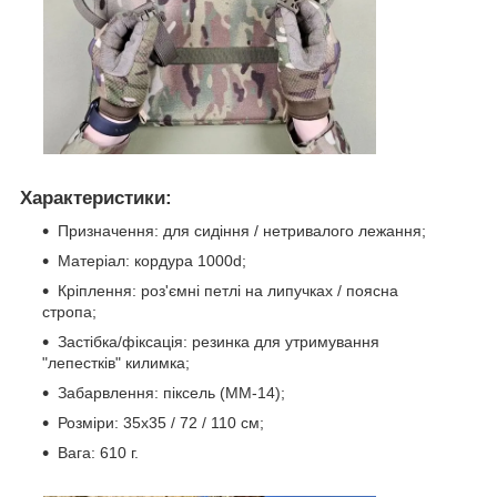
Характеристики:
Призначення: для сидіння / нетривалого лежання;
Матеріал: кордура 1000d;
Кріплення: роз'ємні петлі на липучках / поясна
стропа;
Застібка/фіксація: резинка для утримування
"лепестків" килимка;
Забарвлення: піксель (ММ-14);
Розміри: 35х35 / 72 / 110 см;
Вага: 610 г.