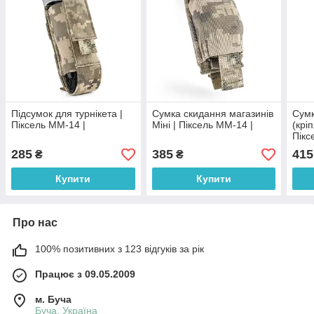
Підсумок для турнікета |
Сумка скидання магазинів
Сумк
Піксель ММ-14 |
Міні | Піксель ММ-14 |
(крі
Пікс
285
385
415
₴
₴
Купити
Купити
Про нас
100% позитивних з 123 відгуків за рік
Працює з 09.05.2009
м. Буча
Буча, Україна