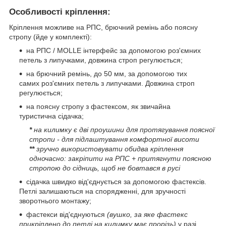
Особливості кріплення:
Кріплення можливе на РПС, брючний ремінь або поясну
стропу (йде у комплекті):
на РПС / MOLLE інтерфейс за допомогою роз'ємних
петель з липучками, довжина строп регулюється;
на брючний ремінь, до 50 мм, за допомогою тих
самих роз'ємних петель з липучками. Довжина строп
регулюється;
на поясну стропу з фастексом, як звичайна
туристична сідачка;
*
на килимку є дві проушини для протягування поясної
стропи - для підлаштування комфортної висоти
**
зручно використовувати обидва кріплення
одночасно: закріпити на РПС + притягнути поясною
стропою до сідниць, щоб не бовтався в русі
сідачка швидко від'єднується за допомогою фастексів.
Петлі залишаються на спорядженні, для зручності
зворотнього монтажу;
фастекси від'єднуються
(вушко, за яке фастекс
прикріплено до петлі на килимку має прорізь)
у разі