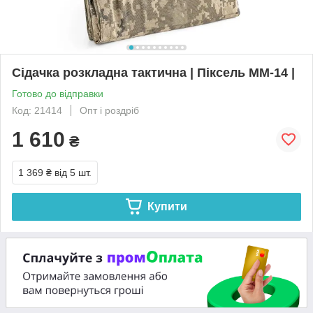
Сідачка розкладна тактична | Піксель ММ-14 |
Готово до відправки
Код: 21414
Опт і роздріб
1 610
₴
1 369 ₴
від 5 шт.
Купити