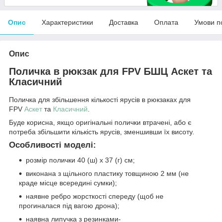
Опис
Характеристики
Доставка
Оплата
Умови п
Опис
Поличка в рюкзак для FPV БШЦ Аскет та
Класичний
Поличка для збільшення кількості ярусів в рюкзаках для
FPV
Аскет
та
Класичний
.
Буде корисна, якщо оригінальні полички втрачені, або є
потреба збільшити кількість ярусів, зменшивши їх висоту.
Особливості моделі:
розмір полички 40 (ш) х 37 (г) см;
виконана з щільного пластику товщиною 2 мм (не
краде місце всередині сумки);
наявне ребро жорсткості спереду (щоб не
прогиналася під вагою дрона);
наявна липучка з резинками-