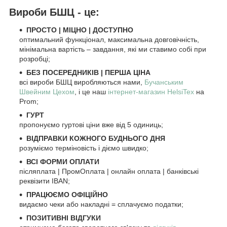
Вироби БШЦ - це:
ПРОСТО
|
МІЦНО
|
ДОСТУПНО
оптимальний функціонал, максимальна довговічність,
мінімальна вартість – завдання, які ми ставимо собі при
розробці;
БЕЗ ПОСЕРЕДНИКІВ | ПЕРША ЦІНА
всі вироби БШЦ виробляються нами,
Бучанським
Швейним Цехом
, і це наш
інтернет-магазин HelsiTex
на
Prom;
ГУРТ
пропонуємо гуртові ціни вже від 5 одиниць;
ВІДПРАВКИ КОЖНОГО БУДНЬОГО ДНЯ
розуміємо терміновість і діємо швидко;
ВСІ ФОРМИ ОПЛАТИ
післяплата | ПромОплата | онлайн оплата | банківські
реквізити IBAN;
ПРАЦЮЄМО ОФІЦІЙНО
видаємо чеки або накладні = сплачуємо податки;
ПОЗИТИВНІ ВІДГУКИ