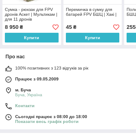
Сумка - рюкзак для FPV
Перемичка в сумку для
Поли
дронів Аскет | Мультикам |
батарей FPV БШЦ | Хакі |
БШЦ 
для 11 дронів
8 950
45
255
₴
₴
Купити
Купити
Про нас
100% позитивних з 123 відгуків за рік
Працює з 09.05.2009
м. Буча
Буча, Україна
Контакти
Сьогодні працює з 08:00 до 18:00
Показати весь графік роботи