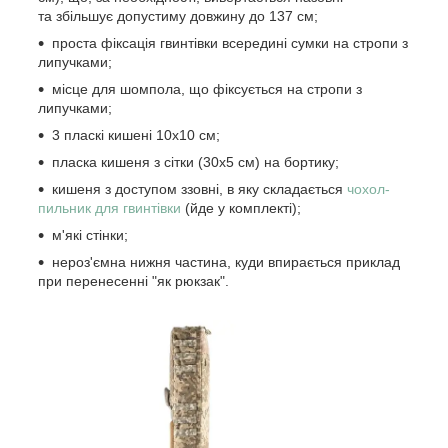
та збільшує допустиму довжину до 137 см;
проста фіксація гвинтівки всередині сумки на стропи з
липучками;
місце для шомпола, що фіксується на стропи з
липучками;
3 пласкі кишені 10х10 см;
пласка кишеня з сітки (30х5 см) на бортику;
кишеня з доступом ззовні, в яку складається
чохол-
пильник для гвинтівки
(йде у комплекті);
м'які стінки;
нероз'ємна нижня частина, куди впирається приклад
при перенесенні "як рюкзак".