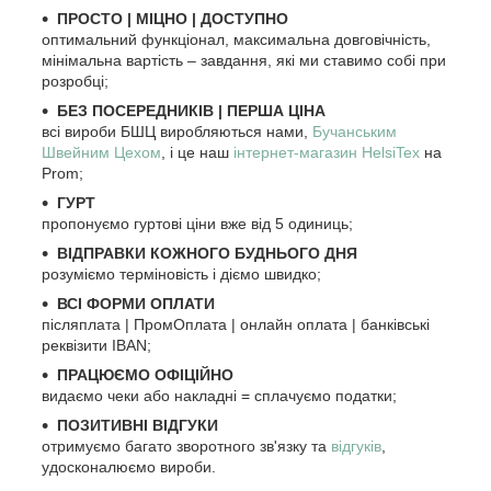
ПРОСТО
|
МІЦНО
|
ДОСТУПНО
оптимальний функціонал, максимальна довговічність,
мінімальна вартість – завдання, які ми ставимо собі при
розробці;
БЕЗ ПОСЕРЕДНИКІВ | ПЕРША ЦІНА
всі вироби БШЦ виробляються нами,
Бучанським
Швейним Цехом
, і це наш
інтернет-магазин HelsiTex
на
Prom;
ГУРТ
пропонуємо гуртові ціни вже від 5 одиниць;
ВІДПРАВКИ КОЖНОГО БУДНЬОГО ДНЯ
розуміємо терміновість і діємо швидко;
ВСІ ФОРМИ ОПЛАТИ
післяплата | ПромОплата | онлайн оплата | банківські
реквізити IBAN;
ПРАЦЮЄМО ОФІЦІЙНО
видаємо чеки або накладні = сплачуємо податки;
ПОЗИТИВНІ ВІДГУКИ
отримуємо багато зворотного зв'язку та
відгуків
,
удосконалюємо вироби.