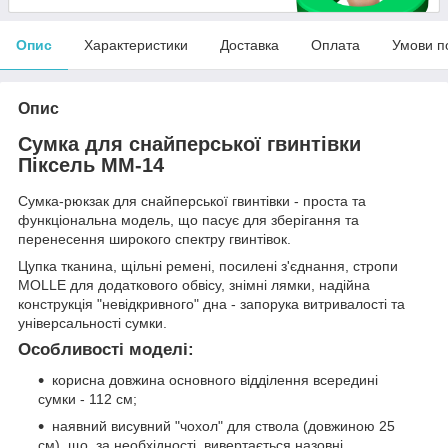
Опис
Характеристики
Доставка
Оплата
Умови п
Опис
Сумка для снайперської гвинтівки
Піксель ММ-14
Сумка-рюкзак для снайперської гвинтівки - проста та
функціональна модель, що пасує для зберігання та
перенесення широкого спектру гвинтівок.
Цупка тканина, щільні ремені, посилені з'єднання, стропи
MOLLE для додаткового обвісу, знімні лямки, надійна
конструкція "невідкривного" дна - запорука витривалості та
універсальності сумки.
Особливості моделі:
корисна довжина основного відділення всередині
сумки - 112 см;
наявний висувний "чохол" для ствола (довжиною 25
см), що, за необхідності, вивертається назовні