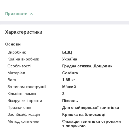
Приховати
Характеристики
Основні
Виробник
БШЦ
Країна виробник
Україна
Особливості
Грудна стяжка, Дощовик
Матеріал
Cordura
Вага
1.85 кг
За типом конструкції
М'який
Кількість лямок
2
Візерунки і принти
Піксель
Призначення
Для снайперської гвинтівки
Застібка/фіксація
Кришка на блискавці
Метод кріплення
Фіксація гвинтівки стропами
з липучкою