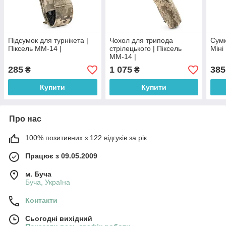
Підсумок для турнікета |
Чохол для трипода
Сумк
Піксель ММ-14 |
стрілецького | Піксель
Міні
ММ-14 |
285
1 075
385
₴
₴
Купити
Купити
Про нас
100% позитивних з 122 відгуків за рік
Працює з 09.05.2009
м. Буча
Буча, Україна
Контакти
Сьогодні вихідний