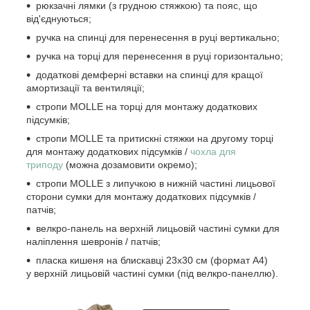
рюкзачні лямки (з грудною стяжкою) та пояс, що
від'єднуються;
ручка на спинці для перенесення в руці вертикально;
ручка на торці для перенесення в руці горизонтально;
додаткові демферні вставки на спинці для кращої
амортизації та вентиляції;
стропи MOLLE на торці для монтажу додаткових
підсумків;
стропи MOLLE та притискні стяжки на другому торці
для монтажу додаткових підсумків /
чохла для
триподу
(можна дозамовити окремо);
стропи MOLLE з липучкою в нижній частині лицьової
сторони сумки для монтажу додаткових підсумків /
патчів;
велкро-панель на верхній лицьовій частині сумки для
наліплення шевронів / патчів;
пласка кишеня на блискавці 23х30 см (формат А4)
у верхній лицьовій частині сумки (під велкро-панеллю).