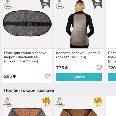
Пояс для спини з собачої
Корсет з собачої шерсті S
Пояс
шерсті Овальний M/L
(обхват 70-90 см)
вовн
(обхват 115-135 см)
(обх
735
320
₴
295
₴
Купити
Подібні товари компанії