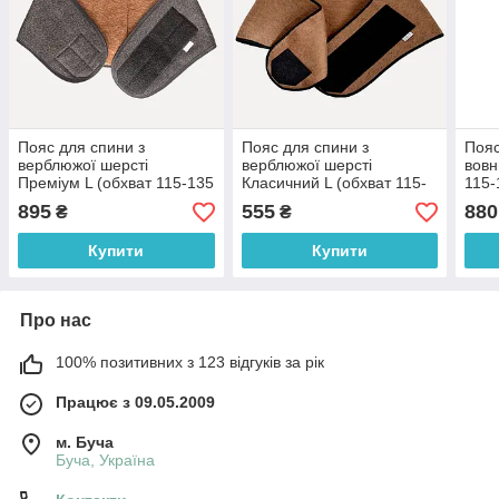
Пояс для спини з
Пояс для спини з
Пояс
верблюжої шерсті
верблюжої шерсті
вовн
Преміум L (обхват 115-135
Класичний L (обхват 115-
115-
см)
135 см)
895
555
880
₴
₴
Купити
Купити
Про нас
100% позитивних з 123 відгуків за рік
Працює з 09.05.2009
м. Буча
Буча, Україна