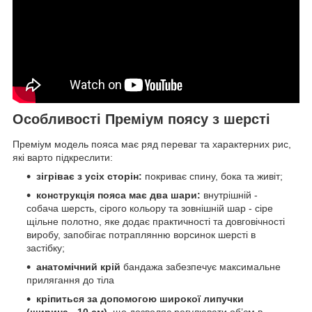
Особливості Преміум поясу з шерсті
Преміум модель пояса має ряд переваг та характерних рис,
які варто підкреслити:
зігріває з усіх сторін:
покриває спину, бока та живіт;
конструкція пояса має два шари:
внутрішній -
собача шерсть, сірого кольору та зовнішній шар - сіре
щільне полотно, яке додає практичності та довговічності
виробу, запобігає потраплянню ворсинок шерсті в
застібку;
анатомічний крій
бандажа забезпечує максимальне
прилягання до тіла
кріпиться за допомогою широкої липучки
(ширина - 10 см)
, що дозволяє регулювати об’єм в