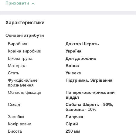
Приховати
Характеристики
Основні атрибути
Виробник
Доктор Шерсть
Країна виробник
Україна
Вікова група
Для дорослих
Матеріал
Вовна
Стать
Унісекс
Функціональне
Підтримка, Зігрівання
призначення
Область фіксації
Попереково-крижовий
відділ
Склад
Собача Шерсть - 90%,
бавовна - 10%
Застібка
Липучка
Колір вовни
Сірий
Висота
250 мм