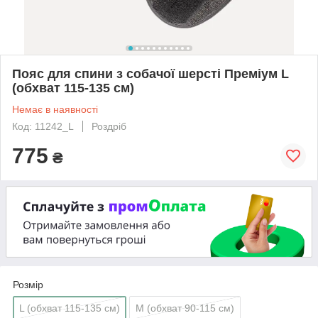
Пояс для спини з собачої шерсті Преміум L
(обхват 115-135 см)
Немає в наявності
Код: 11242_L
Роздріб
775
₴
Розмір
L (обхват 115-135 см)
M (обхват 90-115 см)